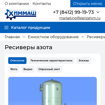
О компании
Контакты
Открыть меню
+7 (8412) 99-19-73
marketing@penzahim.ru
Каталог продукции
Главная
Емкостное оборудование
Ресиверы
Ресиверы азота
Описание
Технические характеристики
Эскизы
Фото
Видео
Опросный лист