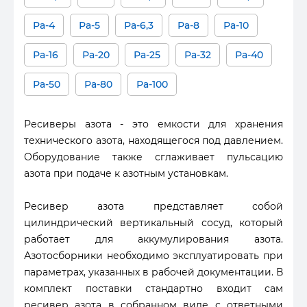
Ра-4
Ра-5
Ра-6,3
Ра-8
Ра-10
Ра-16
Ра-20
Ра-25
Ра-32
Ра-40
Ра-50
Ра-80
Ра-100
Ресиверы азота - это емкости для хранения
технического азота, находящегося под давлением.
Оборудование также сглаживает пульсацию
азота при подаче к азотным установкам.
Ресивер азота представляет собой
цилиндрический вертикальный сосуд, который
работает для аккумулирования азота.
Азотосборники необходимо эксплуатировать при
параметрах, указанных в рабочей документации. В
комплект поставки стандартно входит сам
ресивер азота в собранном виде с ответными