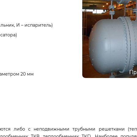
ильник, И – испаритель)
нсатора)
иаметром 20 мм
ваются либо с неподвижными трубными решетками (теп
лообменник ТКВ, теплообменник ТКГ). Наиболее популяр