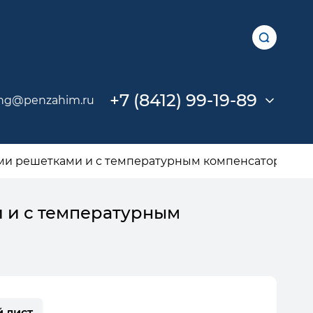
+7 (8412) 99-19-89
ng@penzahim.ru
и решетками и с температурным компенсатором на
 и с температурным
 лист