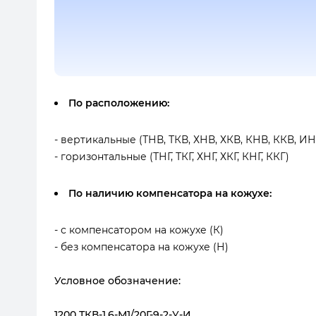
По расположению:
- вертикальные (ТНВ, ТКВ, ХНВ, ХКВ, КНВ, ККВ, ИН
- горизонтальные (ТНГ, ТКГ, ХНГ, ХКГ, КНГ, ККГ)
По наличию компенсатора на кожухе:
- с компенсатором на кожухе (К)
- без компенсатора на кожухе (Н)
Условное обозначение:
1200 ТКВ-1,6-М1/20Г-9-2-У-И