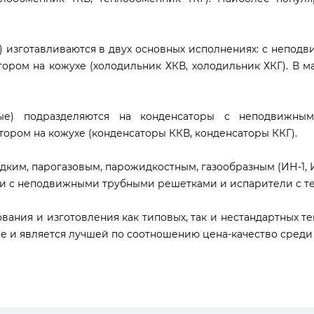
) изготавливаются в двух основных исполнениях: с непод
ором на кожухе (холодильник ХКВ, холодильник ХКГ). В 
бные) подразделяются на конденсаторы с неподвижны
ором на кожухе (конденсаторы ККВ, конденсаторы ККГ).
ким, парогазовым, парожидкостным, газообразным (ИН-1, И
ли с неподвижными трубными решетками и испарители с т
ния и изготовления как типовых, так и нестандартных т
е и является лучшей по соотношению цена-качество среди