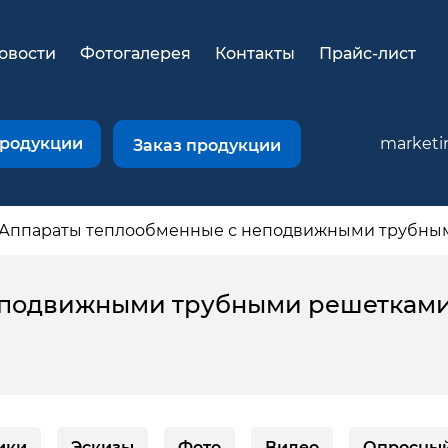
овости
Фотогалерея
Контакты
Прайс-лист
продукции
marketi
Заказ продукции
Аппараты теплообменные с неподвижными трубным
еподвижными трубными решетками
ики
Эскизы
Фото
Видео
Опросный