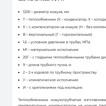
1200 – диаметр кожуха, мм
Т – теплообменник (К – конденсатор, Х – холод
К – с компенсатором на кожухе (Н – без компе
В – вертикальный (Г – горизонтальный)
1,6 – условное давление в трубах, МПа
М1 – материальное исполнение
20Г – с гладкими теплообменными трубами д
9 – длина трубного пучка, м
2 – 2-х ходовой по трубному пространству
У – климатическое исполнение
И – с креплениями под изоляцию
Теплообменники кожухотрубчатые изготавли
температурным компенсатором на кожухе (теп