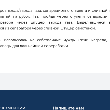
ов входа/выхода газа, сепарационного пакета и сливной 
льный патрубок. Газ, пройдя через ступени сепараци
аратора через штуцер выхода газа
.
Выделившиеся вз
ся из сепаратора через сливной штуцер самотеком.
 использован на собственные нужды (печи нагрева, к
заводы для дальнейшей переработки.
 компании
Напишите нам