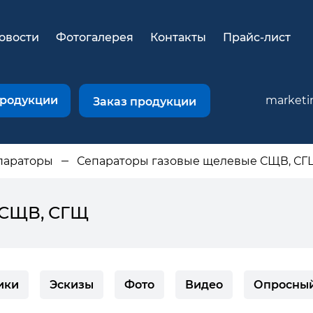
овости
Фотогалерея
Контакты
Прайс-лист
продукции
marketi
Заказ продукции
параторы
Сепараторы газовые щелевые СЩВ, С
 СЩВ, СГЩ
ики
Эскизы
Фото
Видео
Опросный