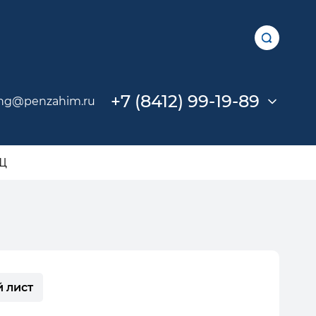
+7 (8412) 99-19-89
ng@penzahim.ru
ГЩ
 лист